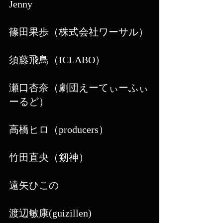
Jenny
篠田果歩（株式会社ワーサル）
須藤飛鳥（ICLABO）
瀬口杏奈（劇団えーてぃーふぃ
ーるど）
高橋ヒロ（producers）
​竹田直央（剱神）
遠矢ひこの
渡辺敏康(guizillen)