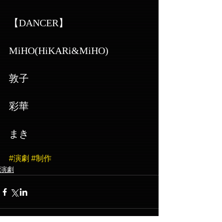
【DANCER】
MiHO(HiKARi&MiHO)
敦子
彩華
まき
#演劇
#制作
演劇