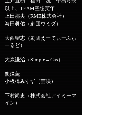
土井直樹　福田　滋​　中島玲奈
​以上、TEAM空想笑年
上田那央（RME株式会社）
海田眞佑（劇団ウミダ）
大西聖志（劇団えーてぃーふぃ
ーるど）
大森謙治（Simple→Cas）
熊澤薫
小板橋みすず（芸映）
下村尚史（株式会社アイミーマ
イン）