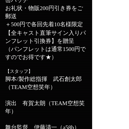
缶バッチ
お礼状・物販200円引き券をご
郵送
​＋500円で各回先着10名様限定
【全キャスト直筆サイン入りパ
ンフレット引換券】を贈呈
（パンフレットは通常1500円で
すのでお得です★）
【スタッフ】
脚本/製作総指揮　武石創太郎
（TEAM空想笑年）
演出　有賀太朗（TEAM空想笑
年）
舞台監督　伊藤清一（a58b）