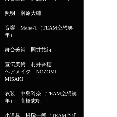
照明　榊原大輔
音響　Mana-T（TEAM空想笑
年）
舞台美術　照井旅詩
宣伝美術　村井香穂
ヘアメイク　NOZOMI　
MISAKI
衣装　中島玲奈（TEAM空想笑
年）　髙橋志帆​
小道具　堤聡一朗（TEAM空想