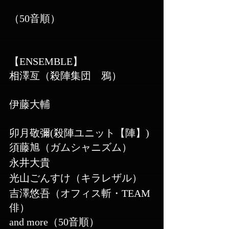
（50音順）
【ENSEMBLE】
相澤亙（殺陣集団　鴉）
伊藤大輔
卯月敬彌(殺陣ユニット【陣】)
​須藤旭（ガムシャニズム）
永井大貴
​光山ごんすけ（キラレザル）
吉澤悠吾（オフィス斬・TEAM
俳）
and more（50音順）