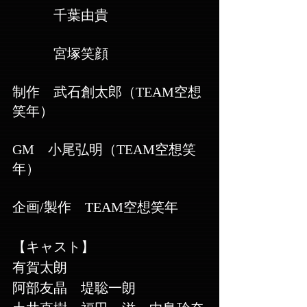
　　　千葉由貴　
　　　宮塚笑顔
制作　武石創太郎（TEAM空想
笑年）
GM　小尾弘明（TEAM空想笑
年）
​企画/製作　TEAM空想笑年 
【キャスト】
有賀太朗
阿部友晶　堤聡一朗