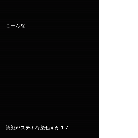
こーんな
笑顔がステキな柴ねえが🌴🎵