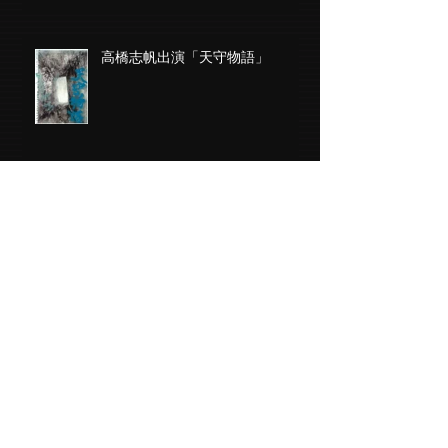
高橋志帆出演「天守物語」
劇団ピンクメロンパン第１２回公
演「量産型ガラパゴス」第２９回
池袋演劇祭参加作品
藤元敬二 ドキュメンタリー写真
集出版記念トーク＆特別展