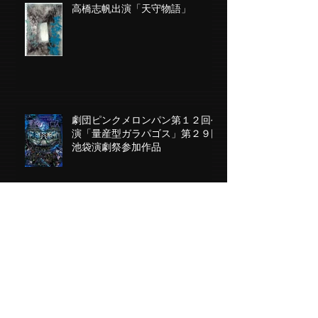
高橋志帆出演「天守物語」
劇団ピンクメロンパン第１２回公
演「量産型ガラパゴス」第２９回
池袋演劇祭参加作品
藤元敬二 ドキュメンタリー写真
集出版記念トーク＆特別展
mdsホームページリニューアル