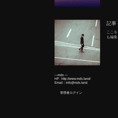
記事 
ここを
も編集
―mds ―
HP :
http://www.mds.land/
Email：
info@mds.land
管理者ログイン