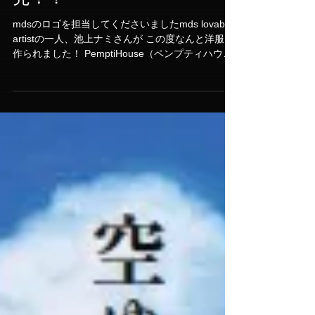
池上ナミ氏ペン画洋服発
売！？
mdsのロゴを担当してくださいましたmds lovable
artistの一人、池上ナミさんが この度なんと洋服を
作られました！ PemptiHouse（ペンプティハウ
ス）「エスニック服飾雑貨のお店」とのコラボレ
ーションで企画。ドイツから取り寄せた人体に無
害である特別なイン...