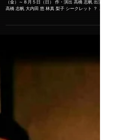
mariko演劇Bar公演Vol.4＠N-
ONE
「空ゆく雲・・・今、カタチ」 2018年8月3日
（金）～８月５日（日） 作・演出 高橋 志帆 出演
高橋 志帆 大内田 悠 林真 梨子 シークレット ？ 特
別協力 伊藤 拓巳 音響効果 濵中 光 製作協力 ｍｄ
ｓ タイムテーブル ８月３日（金）20：00~...