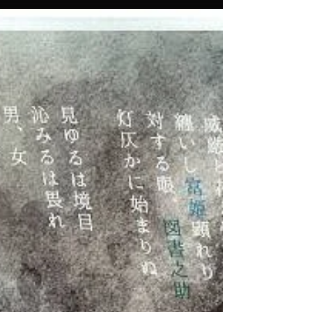
mariko演劇Bar公演第３弾＠
N-ONE
「間違い探し」 2018年2月28日（水）～3月3日
（土） あらすじ 都内地下のとあるバーには一つの
ルールがあり。 そこに集まってくるのは現代病と
も言える「事情」を抱えた人間ではないなにか。
そのなにかと、そして人間が進む先は変化なの
か、進化なのか、間違いなのか。...