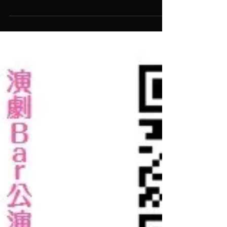
Bar公演「間違い探し」終演
しました。
mariko演劇Bar公演第３弾＠N-ONE 「間違い探
し」 ご来場いただいた皆様、この度は誠にありが
とうございました。 大変ご好評いただき無事終演
いたしました。 今後もｍｄｓはアートイベントや
演劇を中心に活動してまいります。...