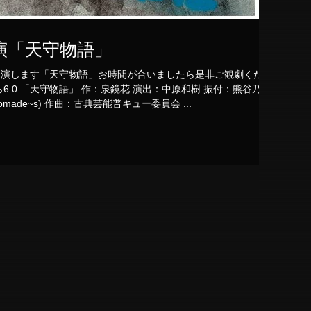
演「天守物語」
出演します「天守物語」お時間が合いましたら是非ご観劇くださ
 振付：熊谷乃理
子(DanceCompany Nomade~s) 作曲：古典芸能普キュー委員会 ...