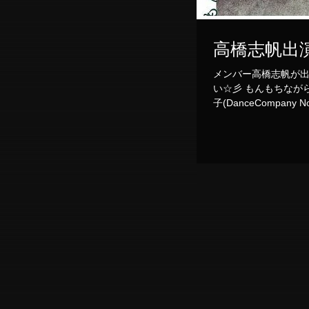
高橋志帆出
メンバー高橋志帆が
い☆彡 もんもちながら6.0 「天守物語」 作：泉鏡花 演出：中原和樹