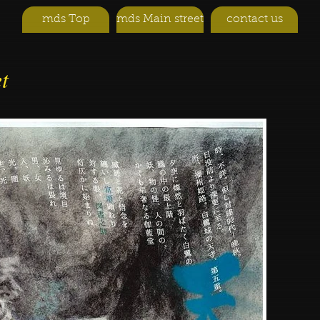
mds Top
mds Main street
contact us
t