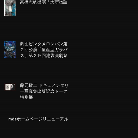
高橋志帆出演「天守物語」
劇団ピンクメロンパン第１
２回公演「量産型ガラパゴ
ス」第２９回池袋演劇祭参
加作品
藤元敬二 ドキュメンタリ
ー写真集出版記念トーク＆
特別展
mdsホームページリニューアル