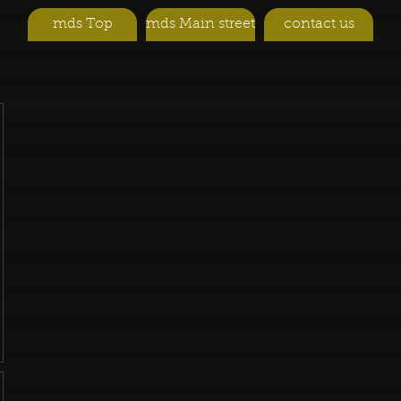
mds Top
mds Main street
contact us