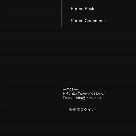
Forum Posts
Forum Comments
―mds ―
HP :
http://www.mds.land/
Email：
info@mds.land
管理者ログイン