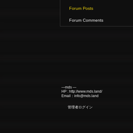
Forum Posts
Forum Comments
―mds ―
HP :
http://www.mds.land/
Email：
info@mds.land
管理者ログイン