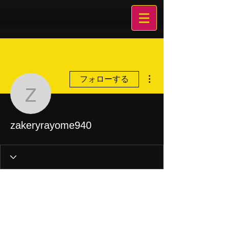
その他
フォローする
zakeryrayome940
zakeryrayome940