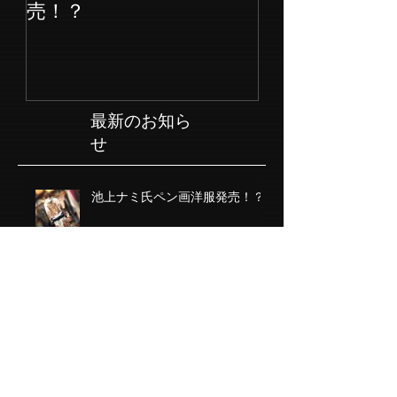
池上ナミ氏ペン画洋服発
売！？
最新のお知ら
せ
池上ナミ氏ペン画洋服発売！？
mariko演劇Bar公演Vol.4＠N-
ONE