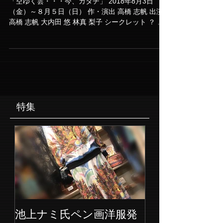
ONE
「空ゆく雲・・・今、カタチ」 2018年8月3日
（金）～８月５日（日） 作・演出 高橋 志帆 出演
高橋 志帆 大内田 悠 林真 梨子 シークレット ？ 特
別協力 伊藤 拓巳 音響効果 濵中 光 製作協力 ｍｄ
ｓ タイムテーブル ８月３日（金）20：00~...
特集