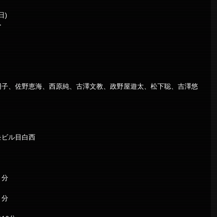
(日)
ー
明子、佐野恵海、西原純、古澤文教、政野屋遊太、松下聡、吉澤悠
モビル目白西
６分
８分