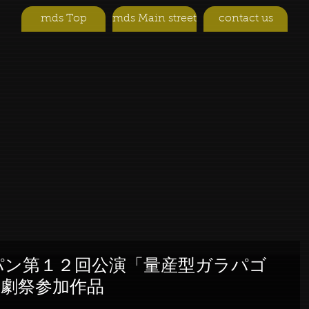
mds Top
mds Main street
contact us
パン第１２回公演「量産型ガラパゴ
演劇祭参加作品