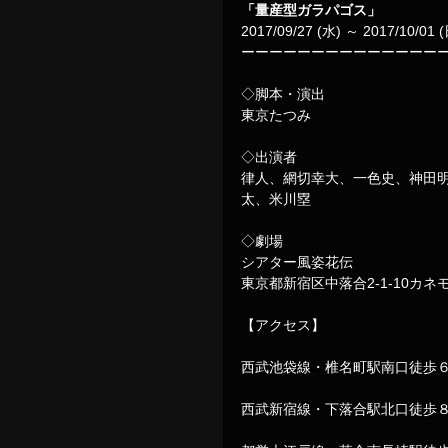
「量産型ガラパゴス」
2017/09/27 (水) ～ 2017/10/01 
ーーーーーーーーーーーーーー
◇脚本・演出
東京たつみ
◇出演者
律人、網切幸大、一色史、神田
太、米川塁
◇劇場
シアター風姿花伝
東京都新宿区中落合2-1-10カネ
【アクセス】
西武池袋線・椎名町駅南口徒歩
西武新宿線・下落合駅北口徒歩