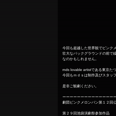
今回も超越した世界観でピンク
壮大なバックグラウンドの前で
なのかもしれません。
mds lovable artistである
今回もｍｄｓは制作及びスタッ
是非ご観劇ください。
ーーーーーーーーーーーーーー
劇団ピンクメロンパン第１２回
第２９回池袋演劇祭参加作品