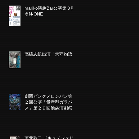
mariko演劇Bar公演第３弾
＠N-ONE
高橋志帆出演「天守物語」
劇団ピンクメロンパン第１
２回公演「量産型ガラパゴ
ス」第２９回池袋演劇祭参
加作品
藤元敬二 ドキュメンタリ