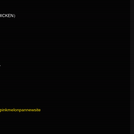
ICKEN）
ン
】
m/pinkmelonpannewsite
】