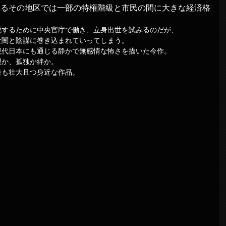
れるその地区では一部の特権階級と市民の間に大きな経済格
脱するために中央官庁で働き、立身出世を試みるのだが、
な闇と陰謀に巻き込まれていってしまう。
現代日本にも通じる静かで無感情な怖さを描いた今作。
望か、孤独か絆か。
も壮大且つ身近な作品。​