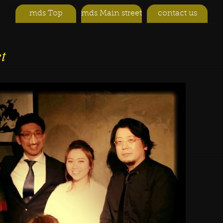
mds Top
mds Main street
contact us
t