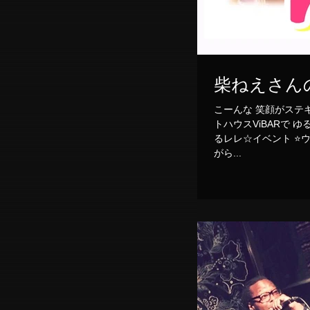
柴ねえさん
こーんな 笑顔がステキな柴ねえが🌴🎵 我らが
トハウスViBARで 
るレレ☆イベント ⭐️
がら...