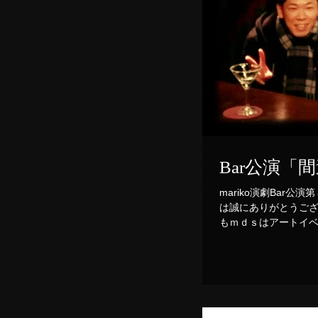
Bar公演
mariko演劇Bar
は誠にありがとうござ
もｍｄｓはアートイベ