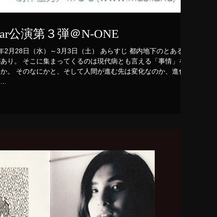
劇Bar公演第３弾＠N-ONE
8年2月28日（水）～3月3日（土） あらすじ 都内地下のとあるバ
も言える「事情」を抱
化なのか、進化な
..