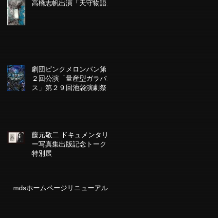
高橋志帆出演「天守物語」
劇団ピンクメロンパン第１
２回公演「量産型ガラパゴ
ス」第２９回池袋演劇祭参
加作品
藤元敬二 ドキュメンタリ
ー写真集出版記念トーク＆
特別展
mdsホームページリニューアル