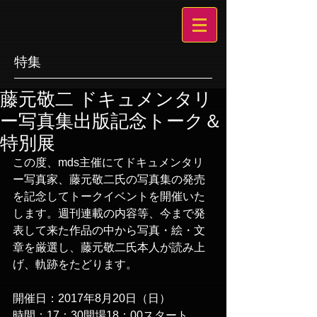
特集
藤元敬二 ドキュメンタリ
ー写真集出版記念トーク＆
特別展
この度、mds主催にてドキュメンタリ
ー写真家、藤元敬二氏の写真集の発売
を記念してトークイベントを開催いた
します。週刊連載の内容等、今まで発
表して来た作品の中から写真・絵・文
章を厳選し、藤元敬二氏本人が読み上
げ、軌跡をたどります。
開催日：2017年8月20日（日）
時間：17：30開場18：00スタート