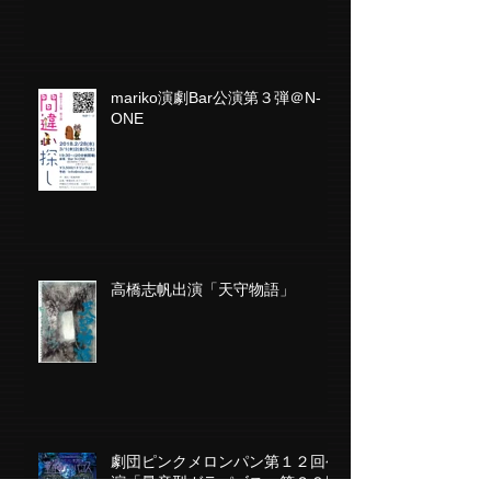
mariko演劇Bar公演第３弾＠N-
ONE
高橋志帆出演「天守物語」
劇団ピンクメロンパン第１２回公
演「量産型ガラパゴス」第２９回