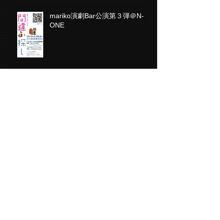
mariko演劇Bar公演第３弾＠N-
ONE
高橋志帆出演「天守物語」
劇団ピンクメロンパン第１２回公
演「量産型ガラパゴス」第２９回
池袋演劇祭参加作品