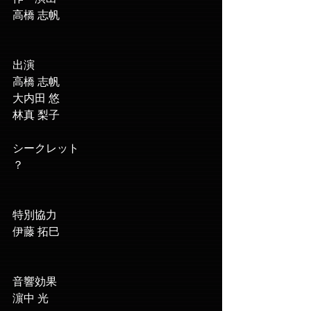
高橋 志帆
出演
高橋 志帆
大内田 悠
林真 梨子
シークレット
？
特別協力
伊藤 拓巳
音響効果
濵中 光